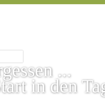
gessen ...
tart in den Tag