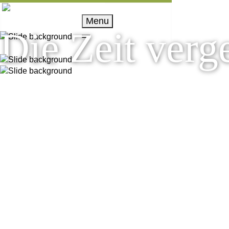
Menu
Die Zeit verge
Home
Hotel
Zimmer
Wellness
Familie
Preise &
Packages
Buchungsanfrage
Online buchen
Restaurant
Aktivitäten
Bildergalerie
Kontakt
Buchungsanfrage
Onlinebuchung